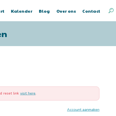
art
Kalender
Blog
Over ons
Contact
en
d reset link
visit here
.
Account aanmaken