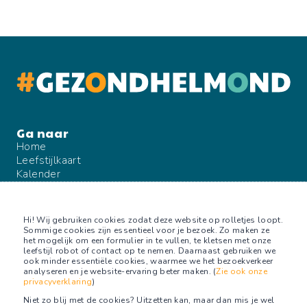
Home
Leefstijlkaart
Kalender
Blog
Over ons
Contact
Hi! Wij gebruiken cookies zodat deze website op rolletjes loopt.
Sommige cookies zijn essentieel voor je bezoek. Zo maken ze
het mogelijk om een formulier in te vullen, te kletsen met onze
leefstijl robot of contact op te nemen. Daarnaast gebruiken we
ook minder essentiële cookies, waarmee we het bezoekverkeer
Volg ons op
analyseren en je website-ervaring beter maken. (
Zie ook onze
privacyverklaring
)
Facebook
Niet zo blij met de cookies? Uitzetten kan, maar dan mis je wel