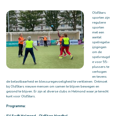
OldStars
sporten zijn
reguliere
sporten
met een
aantal
spelregelw
ijzigingen
om de
spelvreugd
e voor 55-
plussers te
verhogen
en tevens
de belastbaarheid en blessuregevoeligheid te verkleinen. Ontmoet
bij OldStars nieuwe mensen om samen te blijven bewegen en
gezond te blijven. Er zijn al diverse clubs in Helmond waar je terecht
kunt voor OldStars.
Programma: