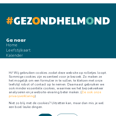
Home
Leefstijlkaart
Kalender
Blog
Over ons
Contact
Hi! Wij gebruiken cookies zodat deze website op rolletjes loopt.
Sommige cookies zijn essentieel voor je bezoek. Zo maken ze
het mogelijk om een formulier in te vullen, te kletsen met onze
leefstijl robot of contact op te nemen. Daarnaast gebruiken we
ook minder essentiële cookies, waarmee we het bezoekverkeer
Volg ons op
analyseren en je website-ervaring beter maken. (
Zie ook onze
privacyverklaring
)
Facebook
Niet zo blij met de cookies? Uitzetten kan, maar dan mis je wel
Facebook groep
een boel leuke dingen.