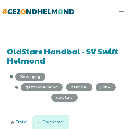
Doorgaan
naar
inhoud
OldStars Handbal - SV Swift
Helmond
Beweging
gezondhelmond
handbal
jibb+
oldstars
Profiel
Organisator