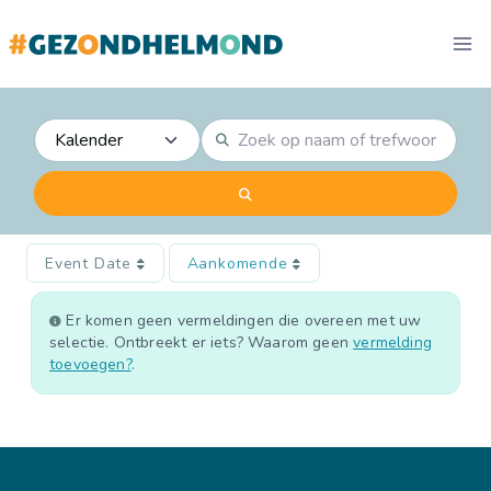
Doorgaan
naar
inhoud
Zoek op naam of trefwoord, bijv. fysio
Select search type
Zoeken
Event Date
Aankomende
Er komen geen vermeldingen die overeen met uw
selectie. Ontbreekt er iets? Waarom geen
vermelding
toevoegen?
.