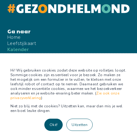
Home
Leefstijlkaart
Kalender
Blog
Over ons
Contact
Hi! Wij gebruiken cookies zodat deze website op rolletjes loopt.
Sommige cookies zijn essentieel voor je bezoek. Zo maken ze
het mogelijk om een formulier in te vullen, te kletsen met onze
leefstijl robot of contact op te nemen. Daarnaast gebruiken we
ook minder essentiële cookies, waarmee we het bezoekverkeer
Volg ons op
analyseren en je website-ervaring beter maken. (
Zie ook onze
privacyverklaring
)
Facebook
Niet zo blij met de cookies? Uitzetten kan, maar dan mis je wel
Facebook groep
een boel leuke dingen.
Oké!
Uitzetten
© 2026
Stichting Je Leefstijl Als Medicijn