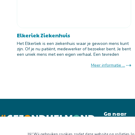
Elkeriek Ziekenhuis
Het Elkerliek is een ziekenhuis waar je gewoon mens kunt
zijn. Of je nu patiënt, medewerker of bezoeker bent. Je bent
een uniek mens met een eigen verhaal. Een tevreden
Meer informatie ...
Home
Leefstijlkaart
Kalender
Hi! Wij gebruiken cookies zodat deze website op rolletjes loo