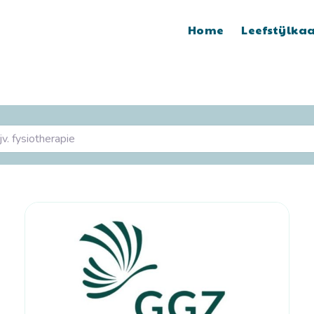
Home
Leefstijlka
siotherapie