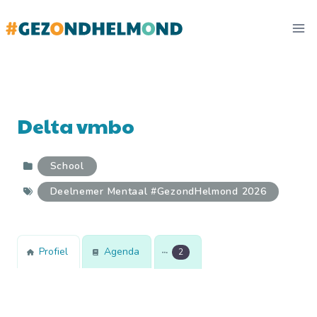
Doorgaan
naar
inhoud
Delta vmbo
School
Deelnemer Mentaal #GezondHelmond 2026
Profiel
Agenda
2