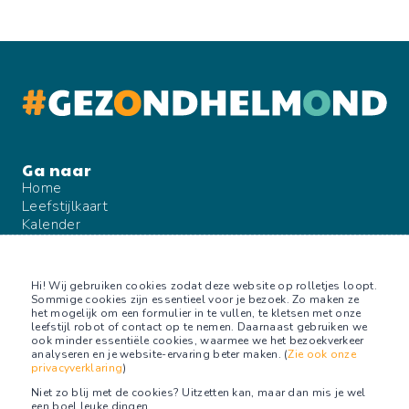
Home
Leefstijlkaart
Kalender
Blog
Over ons
Contact
Hi! Wij gebruiken cookies zodat deze website op rolletjes loopt.
Sommige cookies zijn essentieel voor je bezoek. Zo maken ze
het mogelijk om een formulier in te vullen, te kletsen met onze
leefstijl robot of contact op te nemen. Daarnaast gebruiken we
ook minder essentiële cookies, waarmee we het bezoekverkeer
Volg ons op
analyseren en je website-ervaring beter maken. (
Zie ook onze
privacyverklaring
)
Facebook
Niet zo blij met de cookies? Uitzetten kan, maar dan mis je wel
Facebook groep
een boel leuke dingen.