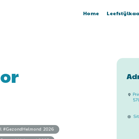
Home
Leefstijlka
or
Ad
Pri
57
Si
al #GezondHelmond 2026