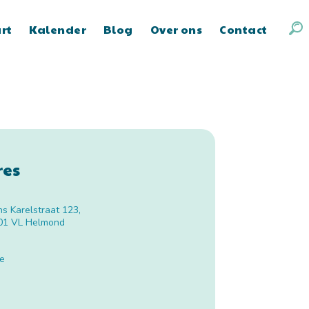
art
Kalender
Blog
Over ons
Contact
res
ns Karelstraat 123
,
01 VL
Helmond
te