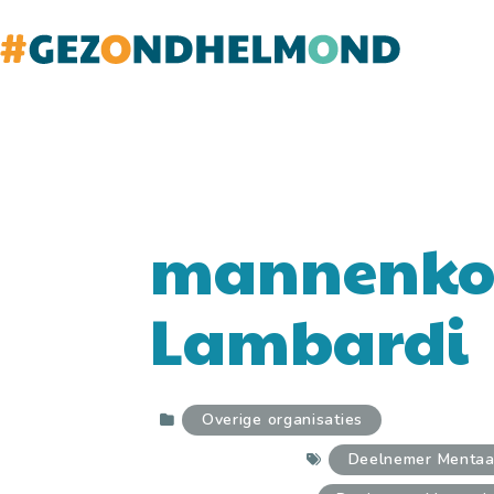
Doorgaan
naar
inhoud
mannenko
Lambardi
Overige organisaties
Deelnemer Menta