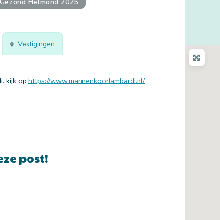
 Gezond Helmond 2025
Vestigingen
. kijk op
https://www.mannenkoorlambardi.nl/
eze post!