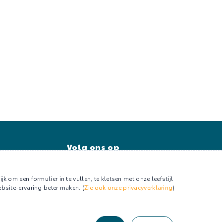
Volg ons op
Facebook
Facebook groep
om een formulier in te vullen, te kletsen met onze leefstijl
bsite-ervaring beter maken. (
Zie ook onze privacyverklaring
)