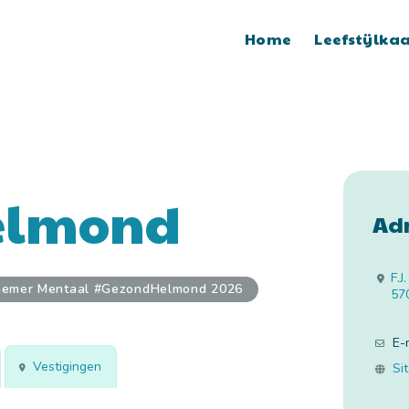
Home
Leefstijlka
elmond
Ad
F.J
nemer Mentaal #GezondHelmond 2026
57
E-
Vestigingen
Si