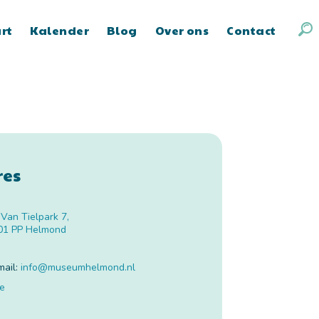
art
Kalender
Blog
Over ons
Contact
res
. Van Tielpark 7
,
01 PP
Helmond
mail:
info
@
museumhelmond.nl
te