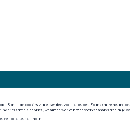
pt. Sommige cookies zijn essentieel voor je bezoek. Zo maken ze het mogelijk 
inder essentiële cookies, waarmee we het bezoekverkeer analyseren en je we
el een boel leuke dingen.