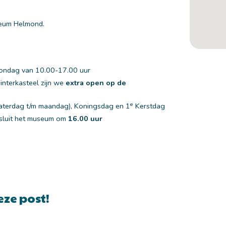
seum Helmond.
ondag van 10.00-17.00 uur
interkasteel zijn we
extra open op de
e
(zaterdag t/m maandag), Koningsdag en 1
Kerstdag
 sluit het museum om
16.00 uur
eze post!