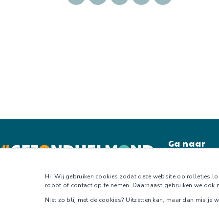
Home
Leefstijlkaart
Kalender
Hi! Wij gebruiken cookies zodat deze website op rolletjes loo
Blog
robot of contact op te nemen. Daarnaast gebruiken we ook m
Over ons
Niet zo blij met de cookies? Uitzetten kan, maar dan mis je w
Contact