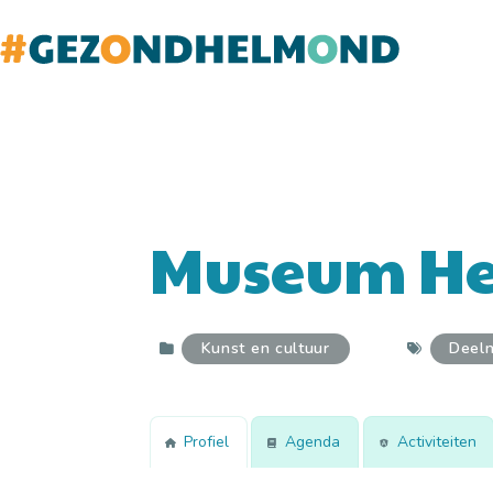
Doorgaan
naar
inhoud
Museum H
Kunst en cultuur
Deel
Profiel
Agenda
Activiteiten