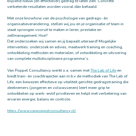
blijvend nieuw (en effectiever) gedrag te laten zien. Concrete
verbeterde resultaten worden vooral dán behaald.
Met onze knowhow van de psychologie van gedrags- én
organisatieverandering, stellen wij jou en je organisatie of team in
staat sprongen vooruit te maken in leren, prestatie en
zelfmanagement. Hoe?
Dat onderzoeken wij samen en jij bepaalt uiteraard! Mogelijke
interventies: onderzoek en advies, maatwerk training en coaching,
ontwikkeling methoden en materialen, of ontwikkeling en uitvoering
van complete multidisciplinaire programma´s.
Van Poppel Consultancy werkt o.a. samen met
The Lab of Life
en
biedt train- en coachtrajecten aan m.b.v de methodiek van The Lab of
Life, een bewezen effectieve op vitaliteit gerichte gedragstraining die
deelnemers (jongeren en volwassenen) leert meer grip te
ontwikkelen op werk- en/of privéleven en helpt met verbetering van
ervaren energie, balans en controle.
https://www.vanpoppelconsultancy.nl/