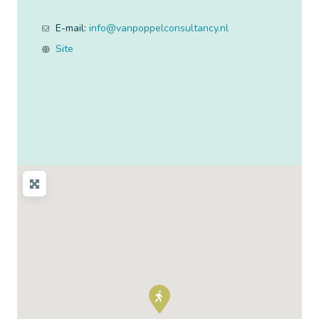
E-mail:
info
@
vanpoppelconsultancy.nl
Site