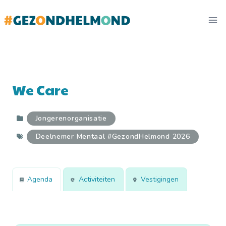
Doorgaan
naar
inhoud
We Care
Jongerenorganisatie
Deelnemer Mentaal #GezondHelmond 2026
Agenda
Activiteiten
Vestigingen