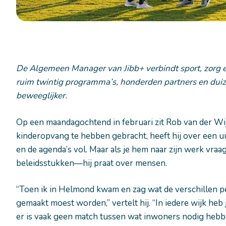
De Algemeen Manager van Jibb+ verbindt sport, zorg e
ruim twintig programma’s, honderden partners en du
beweeglijker.
Op een maandagochtend in februari zit Rob van der Wijst
kinderopvang te hebben gebracht, heeft hij over een uu
en de agenda’s vol. Maar als je hem naar zijn werk vraag
beleidsstukken—hij praat over mensen.
“Toen ik in Helmond kwam en zag wat de verschillen per
gemaakt moest worden,” vertelt hij. “In iedere wijk heb 
er is vaak geen match tussen wat inwoners nodig hebben 