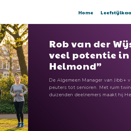
Home
Leefstijlka
Rob van der Wijs
veel potentie i
Helmond”
De Algemeen Manager van Jibb+ ver
peuters tot senioren. Met ruim tw
duizenden deelnemers maakt hij H