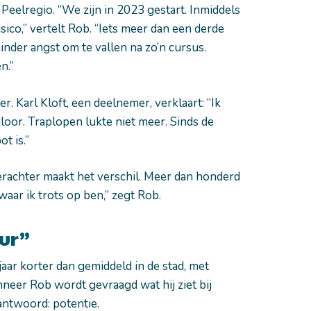
Peelregio. “We zijn in 2023 gestart. Inmiddels
co,” vertelt Rob. “Iets meer dan een derde
nder angst om te vallen na zo’n cursus.
n.”
. Karl Kloft, een deelnemer, verklaart: “Ik
oor. Traplopen lukte niet meer. Sinds de
ot is.”
erachter maakt het verschil. Meer dan honderd
aar ik trots op ben,” zegt Rob.
uur”
r korter dan gemiddeld in de stad, met
neer Rob wordt gevraagd wat hij ziet bij
antwoord: potentie.