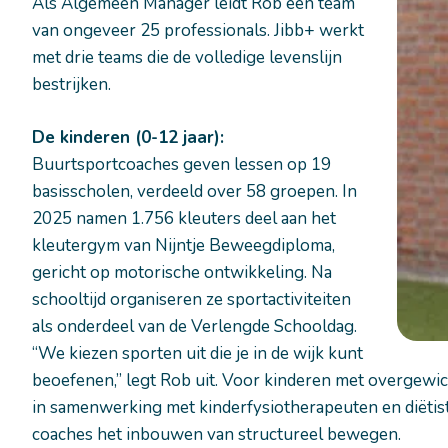
Als Algemeen Manager leidt Rob een team
van ongeveer 25 professionals. Jibb+ werkt
met drie teams die de volledige levenslijn
bestrijken.
De kinderen (0-12 jaar):
Buurtsportcoaches geven lessen op 19
basisscholen, verdeeld over 58 groepen. In
2025 namen 1.756 kleuters deel aan het
kleutergym van Nijntje Beweegdiploma,
gericht op motorische ontwikkeling. Na
schooltijd organiseren ze sportactiviteiten
als onderdeel van de Verlengde Schooldag.
“We kiezen sporten uit die je in de wijk kunt
beoefenen,” legt Rob uit. Voor kinderen met overgewic
in samenwerking met kinderfysiotherapeuten en diëtis
coaches het inbouwen van structureel bewegen.