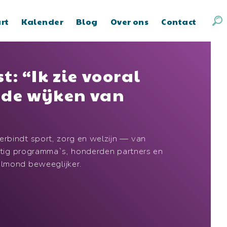
art
Kalender
Blog
Over ons
Contact
t: “Ik zie vooral
n de wijken van
bindt sport, zorg en welzijn — van
intig programma`s, honderden partners en
elmond beweeglijker.