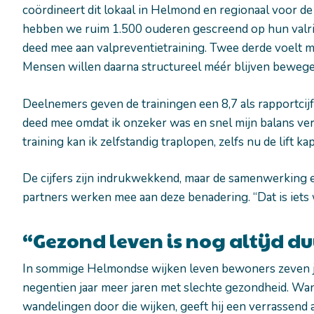
coördineert dit lokaal in Helmond en regionaal voor de 
hebben we ruim 1.500 ouderen gescreend op hun valrisi
deed mee aan valpreventietraining. Twee derde voelt mi
Mensen willen daarna structureel méér blijven bewege
Deelnemers geven de trainingen een 8,7 als rapportcijfer
deed mee omdat ik onzeker was en snel mijn balans verl
training kan ik zelfstandig traplopen, zelfs nu de lift kap
De cijfers zijn indrukwekkend, maar de samenwerking 
partners werken mee aan deze benadering. “Dat is iets w
“Gezond leven is nog altijd d
In sommige Helmondse wijken leven bewoners zeven jaa
negentien jaar meer jaren met slechte gezondheid. Wan
wandelingen door die wijken, geeft hij een verrassend 