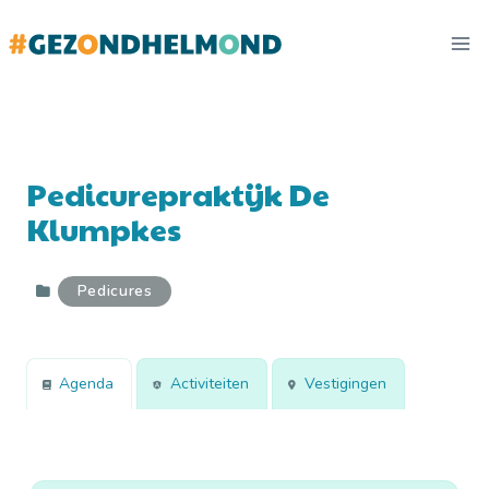
Doorgaan
naar
inhoud
Pedicurepraktijk De
Klumpkes
Pedicures
Agenda
Activiteiten
Vestigingen